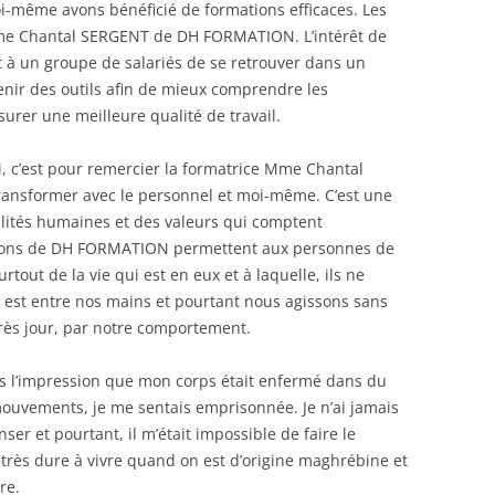
i-même avons bénéficié de formations efficaces. Les
me Chantal SERGENT de DH FORMATION. L’intérêt de
t à un groupe de salariés de se retrouver dans un
nir des outils afin de mieux comprendre les
surer une meilleure qualité de travail.
i, c’est pour remercier la formatrice Mme Chantal
transformer avec le personnel et moi-même. C’est une
alités humaines et des valeurs qui comptent
ions de DH FORMATION permettent aux personnes de
tout de la vie qui est en eux et à laquelle, ils ne
e est entre nos mains et pourtant nous agissons sans
près jour, par notre comportement.
ais l’impression que mon corps était enfermé dans du
ouvements, je me sentais emprisonnée. Je n’ai jamais
ser et pourtant, il m’était impossible de faire le
rès dure à vivre quand on est d’origine maghrébine et
re.