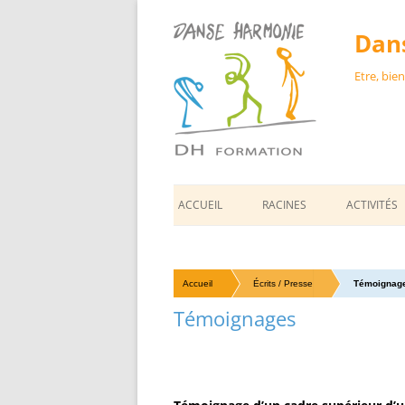
Dan
Etre, bie
ACCUEIL
RACINES
ACTIVITÉS
BIEN-ÊTRE
COMMUNIC
Accueil
Écrits / Presse
Témoignag
COHÉSION
Témoignages
ATELIERS