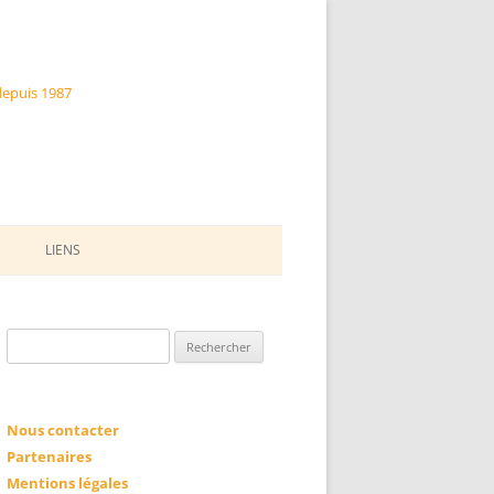
 depuis 1987
LIENS
LE VILLAGE DES FACTEURS
D’IMAGES
Rechercher :
ENFANCE ET MUSIQUE
JOURNAL LE PAPOTIN
Nous contacter
Partenaires
LA COMPAGNIE DANA
Mentions légales