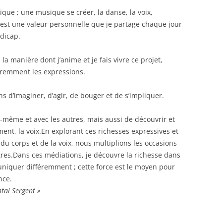
que ».
 une musique se créer, la danse, la voix,
 est une valeur personnelle que je partage chaque jour
dicap.
 la manière dont j’anime et je fais vivre ce projet,
féremment les expressions.
s d’imaginer, d’agir, de bouger et de s’impliquer.
-même et avec les autres, mais aussi de découvrir et
ent, la voix.En explorant ces richesses expressives et
 du corps et de la voix, nous multiplions les occasions
tres.Dans ces médiations, je découvre la richesse dans
uniquer différemment ; cette force est le moyen pour
ce et non l’indifférence.
tal Sergent »