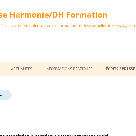
se Harmonie/DH Formation
n-être, savoir-être, bientraitance : formation professionnelle, ateliers,stages,
Aller
au
ACTUALITÉS
INFORMATIONS PRATIQUES
ÉCRITS / PRESSE
contenu
 PROFESSIONNEL,
TÉMOIGNAGES
ATION, EXPRESSION,
»
»
es
 D’ÉQUIPE