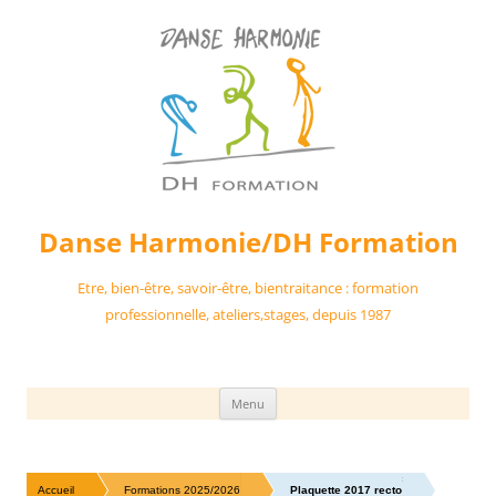
Danse Harmonie/DH Formation
Etre, bien-être, savoir-être, bientraitance : formation
professionnelle, ateliers,stages, depuis 1987
Aller
Menu
au
contenu
»
»
Accueil
Formations 2025/2026
Plaquette 2017 recto