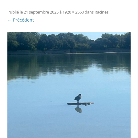
Publié le
21 septembre 2025
à
1920 × 2560
dans
Racines
.
← Précédent